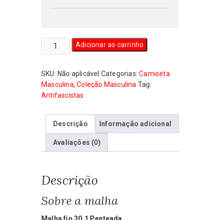
Camiseta
Adicionar ao carrinho
Masculina
Roqueiros
SKU:
Não aplicável
Categorias:
Camiseta
Antifascistas
Masculina
,
Coleção Masculina
Tag:
quantidade
Antifascistas
Descrição
Informação adicional
Avaliações (0)
Descrição
Sobre a malha
Malha fio 30.1 Penteada