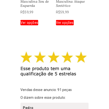
Masculina Sou de
Masculina Ataque
página
página
Esquerda
Soviético
do
do
R$
59,99
R$
59,99
produto
produto
Este
Este
Ver opções
Ver opções
produto
produto
tem
tem
várias
várias
variantes.
variantes.
As
As
opções
opções
podem
podem
ser
ser
escolhidas
escolhidas
na
na
página
página
do
do
produto
produto
Vendas desse anuncio: 91 peças
O dizem sobre esse produto:
Pedro