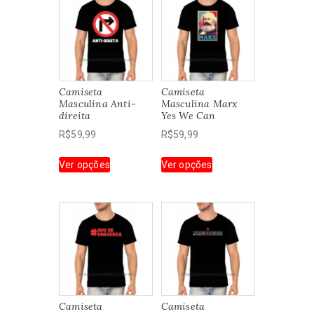
Camiseta
Camiseta
Masculina Anti-
Masculina Marx
direita
Yes We Can
R$
59,99
R$
59,99
Este
Este
Ver opções
Ver opções
produto
produto
tem
tem
várias
várias
variantes.
variantes.
As
As
opções
opções
podem
podem
ser
ser
escolhidas
escolhidas
Camiseta
Camiseta
na
na