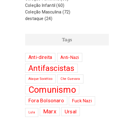
na
na
Coleção Infantil
(60)
página
página
Coleção Masculina
(72)
do
do
destaque
(24)
produto
produto
Tags
Anti-direita
Anti-Nazi
Antifascistas
Ataque Soviético
Che Guevara
Comunismo
Fora Bolsonaro
Fuck Nazi
Marx
Ursal
Lula