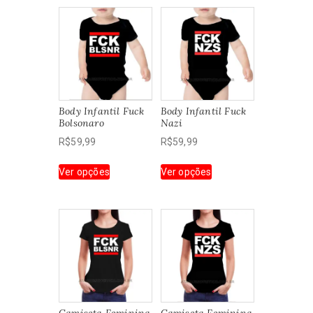
Body Infantil Fuck
Body Infantil Fuck
Bolsonaro
Nazi
R$
59,99
R$
59,99
Este
Este
Ver opções
Ver opções
produto
produto
tem
tem
várias
várias
variantes.
variantes.
As
As
opções
opções
podem
podem
ser
ser
escolhidas
escolhidas