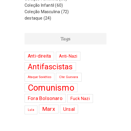
na
na
Coleção Infantil
(60)
página
página
Coleção Masculina
(72)
do
do
destaque
(24)
produto
produto
Tags
Anti-direita
Anti-Nazi
Antifascistas
Ataque Soviético
Che Guevara
Comunismo
Fora Bolsonaro
Fuck Nazi
Marx
Ursal
Lula