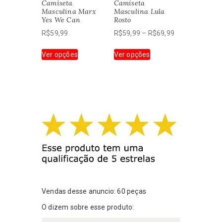
Camiseta
Camiseta
na
página
Masculina Marx
Masculina Lula
página
do
Yes We Can
Rosto
do
produto
Faixa
R$
59,99
R$
59,99
–
R$
69,99
produto
de
Este
Este
Ver opções
Ver opções
preço:
produto
produto
R$59,99
tem
tem
através
várias
várias
R$69,99
variantes.
variantes.
As
As
opções
opções
podem
podem
ser
ser
escolhidas
escolhidas
na
na
página
página
do
do
produto
produto
Vendas desse anuncio: 60 peças
O dizem sobre esse produto: