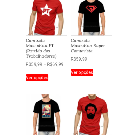
Camiseta
Camiseta
Masculina PT
Masculina Super
(Partido dos
Comunista
Trabalhadores)
R$
59,99
Faixa
R$
59,99
–
R$
69,99
Este
de
Ver opções
Este
produto
Ver opções
preço:
produto
tem
R$59,99
tem
várias
através
várias
variantes.
R$69,99
variantes.
As
As
opções
opções
podem
podem
ser
ser
escolhidas
escolhidas
na