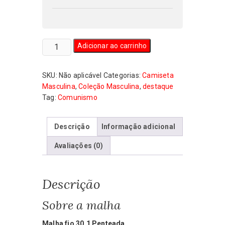
Camiseta
Adicionar ao carrinho
Masculina
CCCP
SKU:
Não aplicável
Categorias:
Camiseta
Versão
Masculina
,
Coleção Masculina
,
destaque
4
Tag:
Comunismo
quantidade
Descrição
Informação adicional
Avaliações (0)
Descrição
Sobre a malha
Malha fio 30.1 Penteada