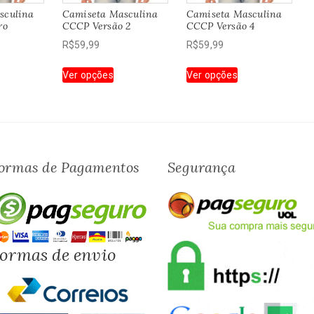
sculina
Camiseta Masculina
Camiseta Masculina
ro
CCCP Versão 2
CCCP Versão 4
R$
59,99
R$
59,99
te
Este
Este
Ver opções
Ver opções
oduto
produto
produto
em
tem
tem
rias
várias
várias
riantes.
variantes.
variantes.
s
As
As
ções
opções
opções
ormas de Pagamentos
Segurança
odem
podem
podem
r
ser
ser
colhidas
escolhidas
escolhidas
a
na
na
gina
página
página
ormas de envio
o
do
do
oduto
produto
produto