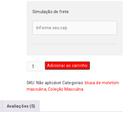
Simulação de frete
Blusa
Adicionar ao carrinho
de
Moletom
SKU:
Não aplicável
Categorias:
blusa de moletom
Masculina
masculina
,
Coleção Masculina
Rock
n’
roll
l
Avaliações (0)
Antifascistas
quantidade