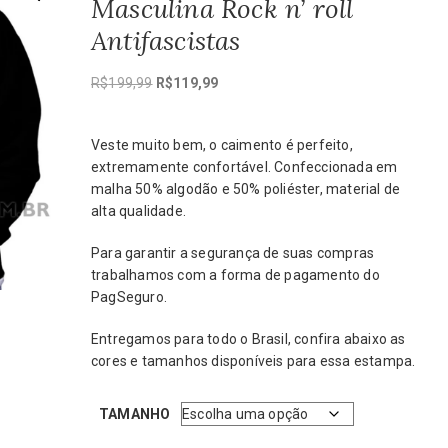
Masculina Rock n’ roll
Antifascistas
O
O
R$
199,99
R$
119,99
preço
preço
original
atual
Veste muito bem, o caimento é perfeito,
era:
é:
extremamente confortável. Confeccionada em
R$199,99.
R$119,99.
malha 50% algodão e 50% poliéster, material de
alta qualidade.
Para garantir a segurança de suas compras
trabalhamos com a forma de pagamento do
PagSeguro.
Entregamos para todo o Brasil, confira abaixo as
cores e tamanhos disponíveis para essa estampa.
TAMANHO