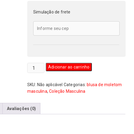
Simulação de frete
Blusa
Adicionar ao carrinho
de
Moletom
SKU:
Não aplicável
Categorias:
blusa de moletom
Masculina
masculina
,
Coleção Masculina
Punk
Rock
Antifascistas
l
Avaliações (0)
quantidade