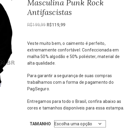
Masculina Punk Rock
Antifascistas
O
O
R$
199,99
R$
119,99
preço
preço
original
atual
Veste muito bem, o caimento é perfeito,
era:
é:
extremamente confortável. Confeccionada em
R$199,99.
R$119,99.
malha 50% algodão e 50% poliéster, material de
alta qualidade.
Para garantir a segurança de suas compras
trabalhamos com a forma de pagamento do
PagSeguro.
Entregamos para todo o Brasil, confira abaixo as
cores e tamanhos disponíveis para essa estampa.
TAMANHO