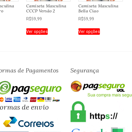
sculina
Camiseta Masculina
Camiseta Masculina
ro
CCCP Versão 2
Bella Ciao
R$
59,99
R$
59,99
te
Este
Este
Ver opções
Ver opções
oduto
produto
produto
em
tem
tem
rias
várias
várias
riantes.
variantes.
variantes.
s
As
As
ções
opções
opções
ormas de Pagamentos
Segurança
odem
podem
podem
r
ser
ser
colhidas
escolhidas
escolhidas
a
na
na
gina
página
página
ormas de envio
o
do
do
oduto
produto
produto