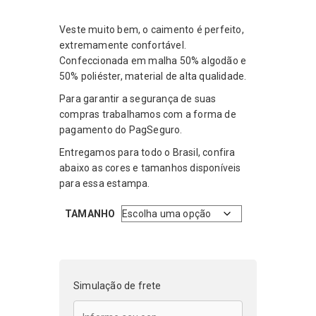
preço
preço
original
atual
Veste muito bem, o caimento é perfeito,
era:
é:
extremamente confortável.
R$199,99.
R$119,99.
Confeccionada em malha 50% algodão e
50% poliéster, material de alta qualidade.
Para garantir a segurança de suas
compras trabalhamos com a forma de
pagamento do PagSeguro.
Entregamos para todo o Brasil, confira
abaixo as cores e tamanhos disponíveis
para essa estampa.
TAMANHO
Simulação de frete