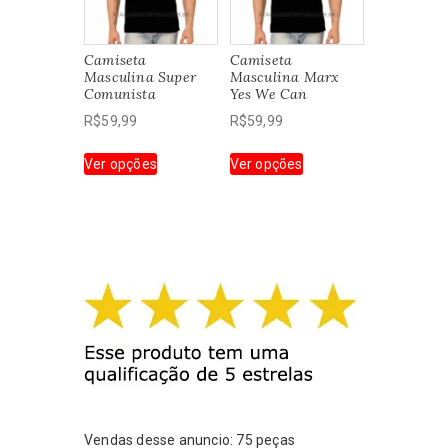
ser
ser
escolhidas
escolhidas
na
Camiseta
Camiseta
na
página
Masculina Super
Masculina Marx
página
do
Comunista
Yes We Can
do
produto
R$
59,99
R$
59,99
produto
Este
Este
Ver opções
Ver opções
produto
produto
tem
tem
várias
várias
variantes.
variantes.
As
As
opções
opções
podem
podem
ser
ser
escolhidas
escolhidas
na
na
página
página
do
do
produto
produto
Vendas desse anuncio: 75 peças