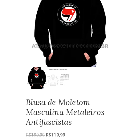
Blusa de Moletom
Masculina Metaleiros
Antifascistas
O
O
R$
199,99
R$
119,99