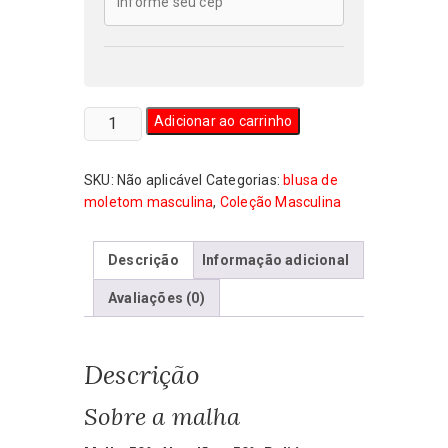
Blusa
Adicionar ao carrinho
de
Moletom
SKU:
Não aplicável
Categorias:
blusa de
Masculina
moletom masculina
,
Coleção Masculina
Metaleiros
Antifascistas
quantidade
Descrição
Informação adicional
Avaliações (0)
Descrição
Sobre a malha