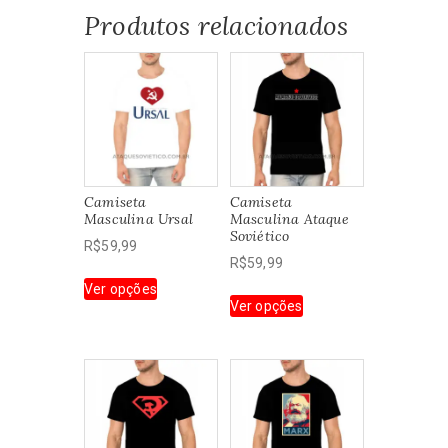
Produtos relacionados
Camiseta
Camiseta
Masculina Ursal
Masculina Ataque
Soviético
R$
59,99
R$
59,99
Este
Ver opções
Este
produto
Ver opções
produto
tem
tem
várias
várias
variantes.
variantes.
As
As
opções
opções
podem
podem