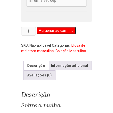
Blusa
Adicionar ao carrinho
de
Moletom
SKU:
Não aplicável
Categorias:
blusa de
Masculina
moletom masculina
,
Coleção Masculina
Lula
Presidente
quantidade
Descrição
Informação adicional
Avaliações (0)
Descrição
Sobre a malha