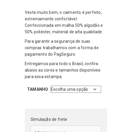
preço
preço
original
atual
Veste muito bem, o caimento é perfeito,
era:
é:
extremamente confortável.
R$199,99.
R$119,99.
Confeccionada em malha 50% algodão e
50% poliéster, material de alta qualidade.
Para garantir a segurança de suas
compras trabalhamos com a forma de
pagamento do PagSeguro.
Entregamos para todo o Brasil, confira
abaixo as cores e tamanhos disponíveis
para essa estampa.
TAMANHO
Simulação de frete