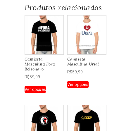
Produtos relacionados
Camiseta
Camiseta
Masculina Fora
Masculina Ursal
Bolsonaro
R$
59,99
R$
59,99
Este
Ver opções
Este
produto
Ver opções
produto
tem
tem
várias
várias
variantes.
variantes.
As
As
opções
opções
podem
podem