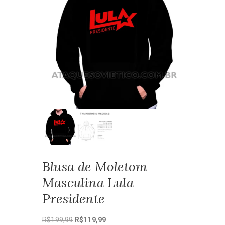
Blusa de Moletom
Masculina Lula
Presidente
O
O
R$
199,99
R$
119,99