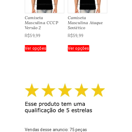
ser
ser
escolhidas
escolhidas
Camiseta
Camiseta
na
na
Masculina CCCP
Masculina Ataque
página
página
Versão 2
Soviético
do
do
R$
59,99
R$
59,99
produto
produto
Este
Este
Ver opções
Ver opções
produto
produto
tem
tem
várias
várias
variantes.
variantes.
As
As
opções
opções
podem
podem
ser
ser
escolhidas
escolhidas
na
na
página
página
do
do
produto
produto
Vendas desse anuncio: 75 peças