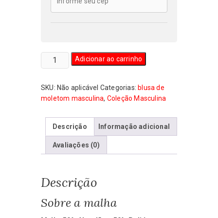
Blusa
Adicionar ao carrinho
de
Moletom
SKU:
Não aplicável
Categorias:
blusa de
Masculina
moletom masculina
,
Coleção Masculina
Che
Guevara
quantidade
Descrição
Informação adicional
Avaliações (0)
Descrição
Sobre a malha