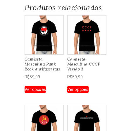
Produtos relacionados
Camiseta
Camiseta
Masculina Punk
Masculina CCCP
Rock Antifascistas
Versão 3
R$
59,99
R$
59,99
Este
Este
Ver opções
Ver opções
produto
produto
tem
tem
várias
várias
variantes.
variantes.
As
As
opções
opções
podem
podem