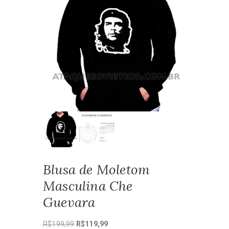
Blusa de Moletom
Masculina Che
Guevara
O
O
R$
199,99
R$
119,99