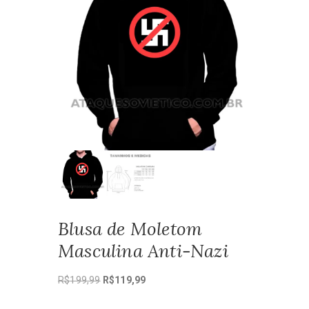
Blusa de Moletom
Masculina Anti-Nazi
O
O
R$
199,99
R$
119,99
preço
preço