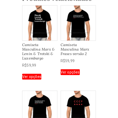
Camiseta
Camiseta
Masculina Marx &
Masculina Marx
Lenin & Trotski &
Frases versão 2
Luxemburgo
R$
59,99
R$
59,99
Este
Ver opções
Este
produto
Ver opções
produto
tem
tem
várias
várias
variantes.
variantes.
As
As
opções
opções
podem
podem
ser