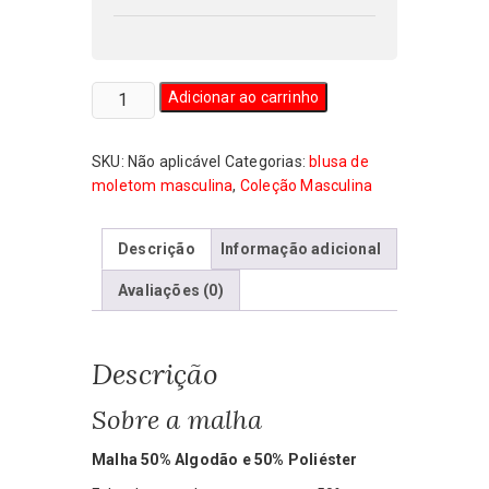
Blusa
Adicionar ao carrinho
de
Moletom
SKU:
Não aplicável
Categorias:
blusa de
Masculina
moletom masculina
,
Coleção Masculina
Anti-
Nazi
quantidade
Descrição
Informação adicional
Avaliações (0)
Descrição
Sobre a malha
Malha 50% Algodão e 50% Poliéster