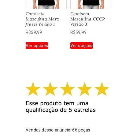
ser
escolhidas
escolhidas
na
Camiseta
Camiseta
na
página
Masculina Marx
Masculina CCCP
página
do
frases versão 1
Versão 3
do
produto
R$
59,99
R$
59,99
produto
Este
Este
Ver opções
Ver opções
produto
produto
tem
tem
várias
várias
variantes.
variantes.
As
As
opções
opções
podem
podem
ser
ser
escolhidas
escolhidas
na
na
página
página
do
do
produto
produto
Vendas desse anuncio: 66 peças