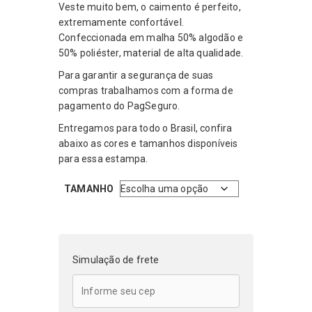
original
atual
Veste muito bem, o caimento é perfeito,
era:
é:
extremamente confortável.
R$199,99.
R$119,99.
Confeccionada em malha 50% algodão e
50% poliéster, material de alta qualidade.
Para garantir a segurança de suas
compras trabalhamos com a forma de
pagamento do PagSeguro.
Entregamos para todo o Brasil, confira
abaixo as cores e tamanhos disponíveis
para essa estampa.
TAMANHO
Simulação de frete