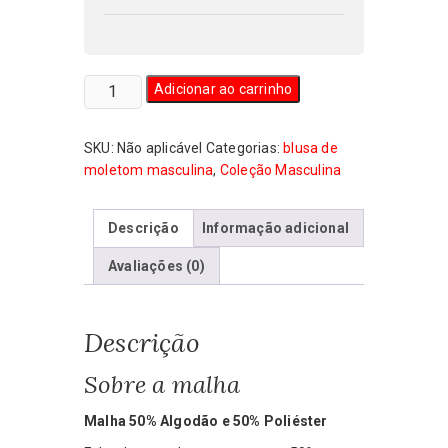
Blusa
Adicionar ao carrinho
de
Moletom
SKU:
Não aplicável
Categorias:
blusa de
Masculina
moletom masculina
,
Coleção Masculina
Anti-
direita
quantidade
Descrição
Informação adicional
Avaliações (0)
Descrição
Sobre a malha
Malha 50% Algodão e 50% Poliéster