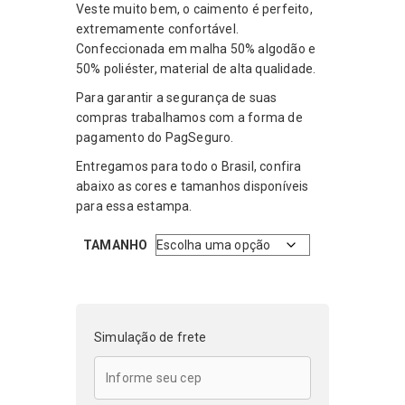
original
atual
Veste muito bem, o caimento é perfeito,
era:
é:
extremamente confortável.
R$199,99.
R$119,99.
Confeccionada em malha 50% algodão e
50% poliéster, material de alta qualidade.
Para garantir a segurança de suas
compras trabalhamos com a forma de
pagamento do PagSeguro.
Entregamos para todo o Brasil, confira
abaixo as cores e tamanhos disponíveis
para essa estampa.
TAMANHO
Simulação de frete