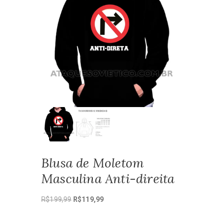
Blusa de Moletom
Masculina Anti-direita
O
O
R$
199,99
R$
119,99
preço
preço