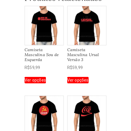
Camiseta
Camiseta
Masculina Sou de
Masculina Ursal
Esquerda
Versão 3
R$
59,99
R$
59,99
Este
Este
Ver opções
Ver opções
produto
produto
tem
tem
várias
várias
variantes.
variantes.
As
As
opções
opções
podem
podem
ser
ser