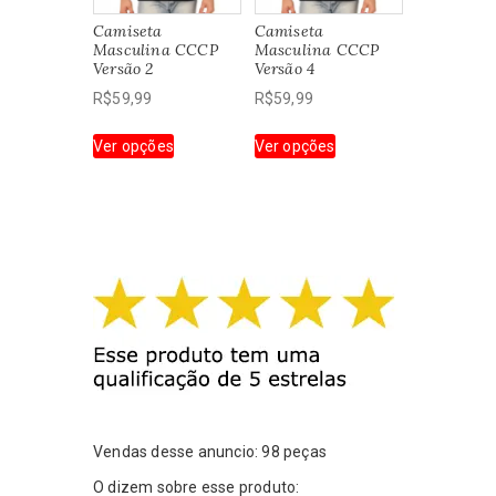
escolhidas
escolhidas
Camiseta
Camiseta
na
na
Masculina CCCP
Masculina CCCP
página
página
Versão 2
Versão 4
do
do
R$
59,99
R$
59,99
produto
produto
Este
Este
Ver opções
Ver opções
produto
produto
tem
tem
várias
várias
variantes.
variantes.
As
As
opções
opções
podem
podem
ser
ser
escolhidas
escolhidas
na
na
página
página
do
do
produto
produto
Vendas desse anuncio: 98 peças
O dizem sobre esse produto: